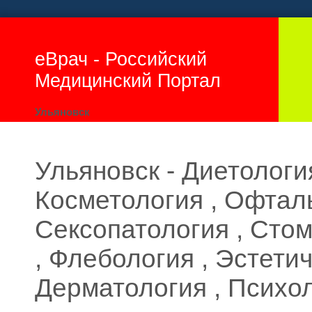
еВрач - Российский
Медицинский Портал
Ульяновск
Ульяновск - Диетология
Косметология , Офтал
Сексопатология , Стом
, Флебология , Эстети
Дерматология , Психо