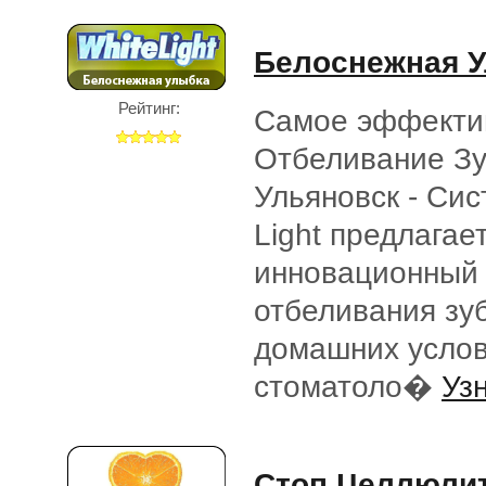
Белоснежная 
Рейтинг:
Самое эффекти
Отбеливание Зу
Ульяновск - Сис
Light предлагае
инновационный
отбеливания зу
домашних услов
стоматоло�
Уз
Стоп Целлюли