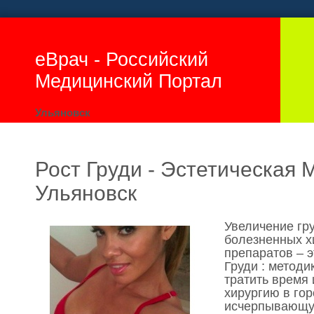
еВрач - Российский
Медицинский Портал
Ульяновск
Рост Груди - Эстетическая 
Ульяновск
Увеличение гру
болезненных хи
препаратов – 
Груди : методи
тратить время 
хирургию в гор
исчерпывающу